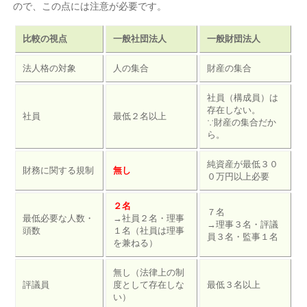
ので、この点には注意が必要です。
比較の視点
一般社団法人
一般財団法人
法人格の対象
人の集合
財産の集合
社員（構成員）は
存在しない。
社員
最低２名以上
∵財産の集合だか
ら。
純資産が最低３０
財務に関する規制
無し
０万円以上必要
２名
７名
最低必要な人数・
→社員２名・理事
→理事３名・評議
頭数
１名（社員は理事
員３名・監事１名
を兼ねる）
無し（法律上の制
評議員
度として存在しな
最低３名以上
い）