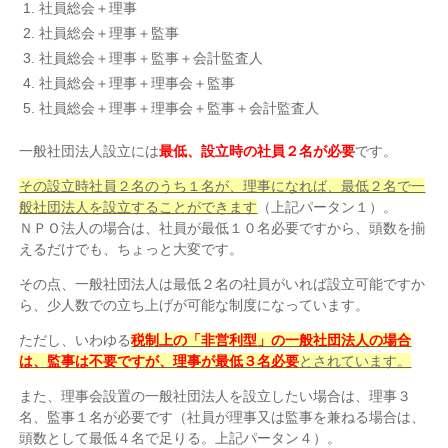
社員総会＋理事
社員総会＋理事＋監事
社員総会＋理事＋監事＋会計監査人
社員総会＋理事＋理事会＋監事
社員総会＋理事＋理事会＋監事＋会計監査人
一般社団法人設立には
最低、設立時の社員２名が必要
です。
その設立時社員２名のうち１名が、理事になれば、最低２名で一
般社団法人を設立することができます
（上記パータン１）。
ＮＰＯ法人の場合は、社員が最低１０名必要ですから、頭数を揃
えるだけでも、ちょっと大変です。
その点、一般社団法人は最低２名の社員がいれば設立可能ですか
ら、少人数での立ち上げが可能な制度になっています。
ただし、いわゆる
税制上の「非営利型」の一般社団法人の場合
は、監事は不要ですが、理事が最低３名必要
とされています。
また、理事会設置の一般社団法人を設立したい場合は、理事３
名、監事１名が必要です（社員が理事又は監事を兼ねる場合は、
頭数として最低４名で足りる。上記パータン４）。