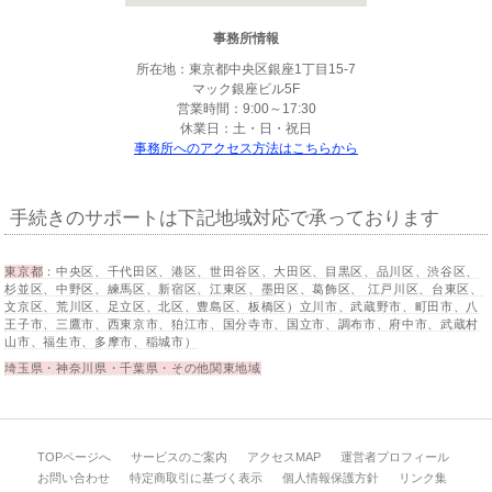
事務所情報
所在地：東京都中央区銀座1丁目15-7
マック銀座ビル5F
営業時間：9:00～17:30
休業日：土・日・祝日
事務所へのアクセス方法はこちらから
手続きのサポートは下記地域対応で承っております
東京都
：中央区、千代田区、港区、世田谷区、大田区、目黒区、品川区、渋谷区、
杉並区、中野区、練馬区、新宿区、江東区、墨田区、葛飾区、 江戸川区、台東区、
文京区、荒川区、足立区、北区、豊島区、板橋区）立川市、武蔵野市、町田市、八
王子市、三鷹市、西東京市、狛江市、国分寺市、国立市、調布市、府中市、武蔵村
山市、福生市、多摩市、稲城市）
埼玉県・神奈川県・千葉県・その他関東地域
TOPページへ
サービスのご案内
アクセスMAP
運営者プロフィール
お問い合わせ
特定商取引に基づく表示
個人情報保護方針
リンク集