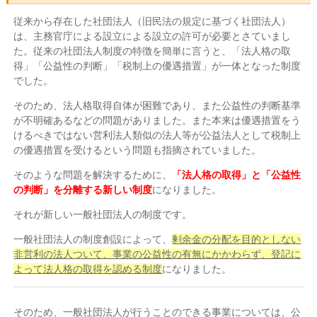
従来から存在した社団法人（旧民法の規定に基づく社団法人）
は、主務官庁による設立による設立の許可が必要とさていまし
た。従来の社団法人制度の特徴を簡単に言うと、「法人格の取
得」「公益性の判断」「税制上の優遇措置」が一体となった制度
でした。
そのため、法人格取得自体が困難であり、また公益性の判断基準
が不明確あるなどの問題がありました。また本来は優遇措置をう
けるべきではない営利法人類似の法人等が公益法人として税制上
の優遇措置を受けるという問題も指摘されていました。
そのような問題を解決するために、
「法人格の取得」と「公益性
の判断」を分離する新しい制度
になりました。
それが新しい一般社団法人の制度です。
一般社団法人の制度創設によって、
剰余金の分配を目的としない
非営利の法人ついて、事業の公益性の有無にかかわらず、登記に
よって法人格の取得を認める制度
になりました。
そのため、一般社団法人が行うことのできる事業については、公