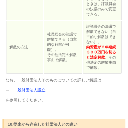
ときは、評議員会
の決議のみで変更
できる。
評議員会の決議で
解散できない（自
社員総会の決議で
主的な解散はでき
解散できる（自主
ない）。
的な解散が可
解散の方法
純資産が２年連続
能）。
３００万円を切る
その他法定の解散
と法定解散
。その
事由で解散。
他法定の解散事由
で解散。
なお、一般財団法人そのものについての詳しい解説は
→
一般財団法人設立
を参照してください。
10.従来から存在した社団法人との違い