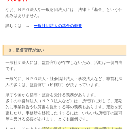
なお、ＮＰＯ法人や一般財団法人には、法律上「基金」という仕
組みはありません。
詳しくは →
一般社団法人の基金の概要
８．監督官庁が無い
一般社団法人には、監督官庁が存在しないため、活動は一切自由
です。
一般的に、ＮＰＯ法人・社会福祉法人・学校法人など、非営利法
人の多くは、監督官庁（所轄庁）が決まっています。
県庁や国から指導・監督を受ける義務があります。
多くの非営利法人（ＮＰＯ法人など）は、所轄庁に対して、定期
的に事業報告や決算書を提出する等の義務もあります。定款を変
更したり、事務所を移転したりするには、いちいち所轄庁の認可
等を受ける必要があります。とても面倒です。
しかし、そのような
煩雑な監督が一切無いのが一般社団法人の特