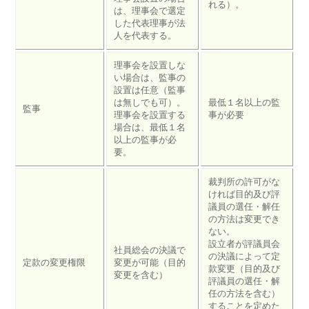
れる）。
は、理事会で選定
した代表理事が法
人を代表する。
理事会を設置しな
い場合は、監事の
設置は任意（監事
は無しでも可）。
最低１名以上の監
監事
理事会を設置する
事が必要
場合は、最低１名
以上の監事が必
要。
裁判所の許可がな
ければ目的及び評
議員の選任・解任
の方法は変更でき
ない。
設立者が評議員会
社員総会の決議で
の決議によって定
定款の変更権限
変更が可能（目的
款変更（目的及び
変更を含む）
評議員の選任・解
任の方法を含む）
することを定めた