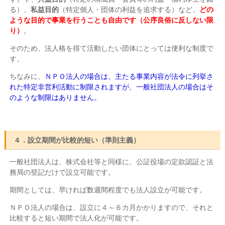
る）、
私益目的
（特定個人・団体の利益を追求する）など、
どの
ような目的で事業を行うことも自由です（公序良俗に反しない限
り）
。
そのため、法人格を得て活動したい団体にとっては便利な制度で
す。
ちなみに、
ＮＰＯ法人の場合は、主たる事業内容が法令に列挙さ
れた特定非営利活動に制限されますが、一般社団法人の場合はそ
のような制限はありません。
４．設立期間が比較的短い（準則主義）
一般社団法人は、株式会社等と同様に、公証役場の定款認証と法
務局の登記だけで設立可能です。
期間としては、早ければ数週間程度でも法人設立が可能です。
ＮＰＯ法人の場合は、設立に４～６カ月かかりますので、それと
比較すると短い期間で法人化が可能です。