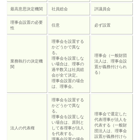
最高意思決定機関
社員総会
評議員会
理事会設置の必要
任意
必ず設置
性
理事会を設置する
かどうかで異な
る。
理事会（一般財団
理事会を設置しな
業務執行の決定機
法人は、理事会設
い場合は、理事の
関
置が義務付けられ
過半数又は社員総
る）
会が全て決定。
理事会設置の場合
は、理事会。
理事会を設置する
かどうかで異な
る。
理事会で選定した
理事会を設置しな
代表理事が法人を
い場合は、原則と
代表する（一般財
法人の代表権
して各理事が法人
団法人は、理事会
を代表する。
設置が義務付けら
理事会設置の場合