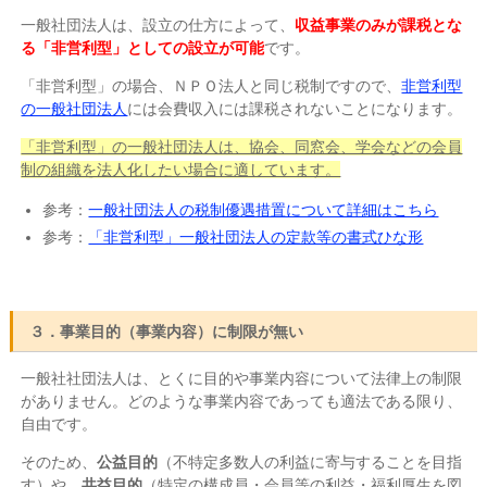
一般社団法人は、設立の仕方によって、
収益事業のみが課税とな
る「非営利型」としての設立が可能
です。
「非営利型」の場合、ＮＰＯ法人と同じ税制ですので、
非営利型
の一般社団法人
には会費収入には課税されないことになります。
「非営利型」の一般社団法人は、協会、同窓会、学会などの会員
制の組織を法人化したい場合に適しています。
参考：
一般社団法人の税制優遇措置について詳細はこちら
参考：
「非営利型」一般社団法人の定款等の書式ひな形
３．事業目的（事業内容）に制限が無い
一般社社団法人は、とくに目的や事業内容について法律上の制限
がありません。どのような事業内容であっても適法である限り、
自由です。
そのため、
公益目的
（不特定多数人の利益に寄与することを目指
す）や、
共益目的
（特定の構成員・会員等の利益・福利厚生を図